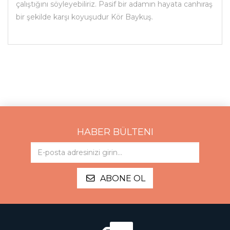
çalıştığını söyleyebiliriz. Pasif bir adamın hayata canhıraş
bir şekilde karşı koyuşudur Kör Baykuş.
HABER BÜLTENI
ABONE OL