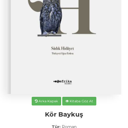
Arka Kapak
Kitaba Göz At
Kör Baykuş
Tür:
Roman