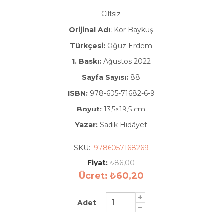
Ciltsiz
Orijinal Adı:
Kör Baykuş
Türkçesi:
Oğuz Erdem
1. Baskı:
Ağustos 2022
Sayfa Sayısı:
88
ISBN:
978-605-71682-6-9
Boyut:
13,5×19,5 cm
Yazar:
Sadık Hidâyet
SKU:
9786057168269
Fiyat:
₺86,00
Ücret:
₺60,20
Adet