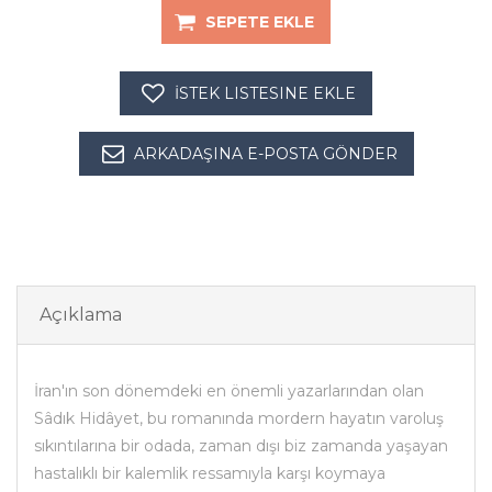
SEPETE EKLE
İSTEK LISTESINE EKLE
ARKADAŞINA E-POSTA GÖNDER
Açıklama
İran'ın son dönemdeki en önemli yazarlarından olan
Sâdık Hidâyet, bu romanında mordern hayatın varoluş
sıkıntılarına bir odada, zaman dışı biz zamanda yaşayan
hastalıklı bir kalemlik ressamıyla karşı koymaya