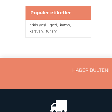
Popüler etiketler
erkin yeşil
,
gezi
,
kamp
,
karavan
,
turizm
HABER BÜLTENI