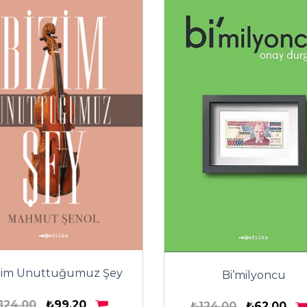
zim Unuttuğumuz Şey
Bi’milyoncu
124,00
₺99,20
₺124,00
₺62,00