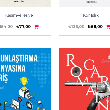
Kasımveresiye
Kör Islık
154,00
₺77,00
₺136,00
₺68,00