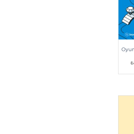
Oyun
₺