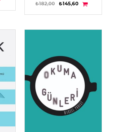
₺182,00
₺145,60