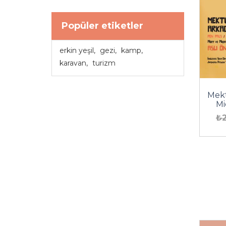
Popüler etiketler
erkin yeşil
,
gezi
,
kamp
,
karavan
,
turizm
Mekt
Mi
₺