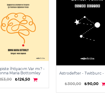
piste İhtiyacım Var mı? -
onna Maria Bottomley
Astrodefter - Twitburc -
253,00
₺126,50
₺300,00
₺90,00