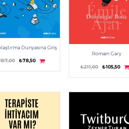
laştırma Dünyasına Giriş
Romain Gary
157,00
₺78,50
₺211,00
₺105,50