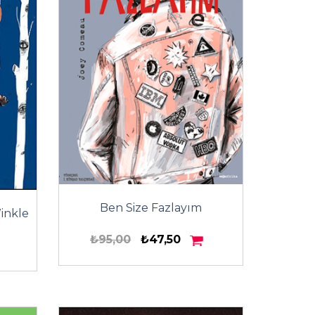
Ben Size Fazlayım
Winkle
₺95,00
₺47,50