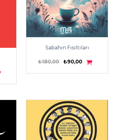
Sabahın Fısıltıları
₺180,00
₺90,00