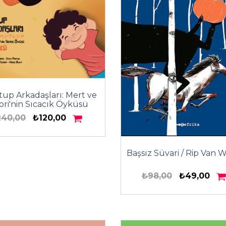
up Arkadaşları: Mert ve
ori'nin Sıcacık Öyküsü
240,00
₺120,00
Başsız Süvari / Rip Van 
₺98,00
₺49,00