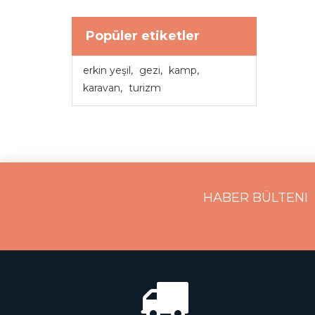
Popüler etiketler
erkin yeşil
,
gezi
,
kamp
,
karavan
,
turizm
HABER BÜLTENI