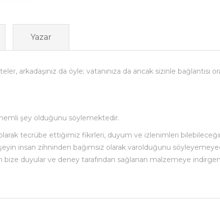
Yazar
teler, arkadaşınız da öyle; vatanınıza da ancak sizinle bağlantısı o
önemli şey olduğunu söylemektedir.
arak tecrübe ettiğimiz fikirleri, duyum ve izlenimleri bilebileceği
eyin insan zihninden bağımsız olarak varolduğunu söyleyemeyece
nin bize duyular ve deney tarafından sağlanan malzemeye indirg