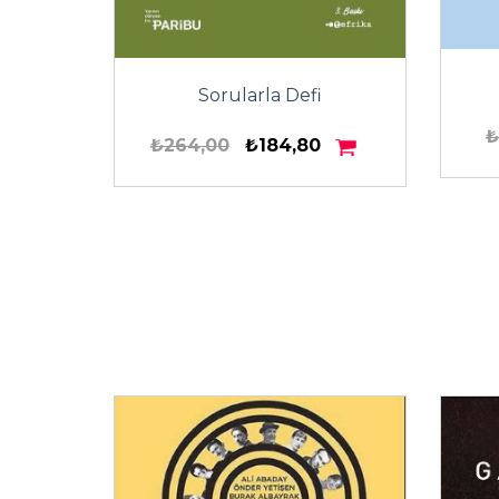
Sorularla Defi
₺
₺264,00
₺184,80