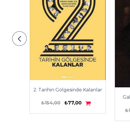
2: Tarihin Gölgesinde Kalanlar
Ga
ı
₺154,00
₺77,00
₺
00