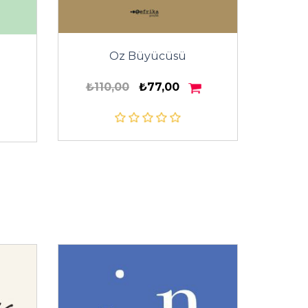
Oz Büyücüsü
₺110,00
₺77,00