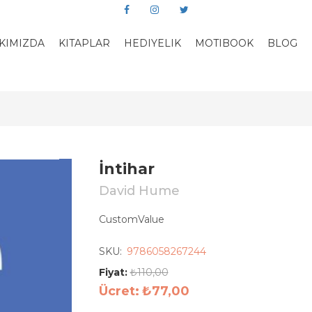
KIMIZDA
KITAPLAR
HEDIYELIK
MOTIBOOK
BLOG
İntihar
David Hume
CustomValue
SKU:
9786058267244
Fiyat:
₺110,00
Ücret:
₺77,00