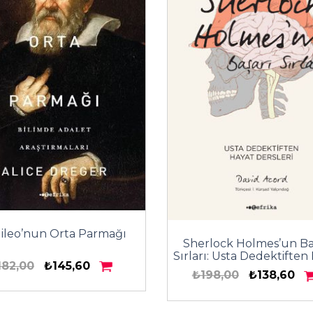
lileo’nun Orta Parmağı
Sherlock Holmes’un Ba
Sırları: Usta Dedektiften
182,00
₺145,60
Dersleri
₺198,00
₺138,60