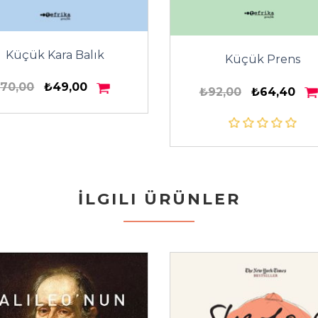
Küçük Kara Balık
Küçük Prens
70,00
₺49,00
₺92,00
₺64,40
İLGILI ÜRÜNLER