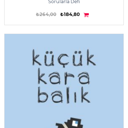
Sorularla Defi
₺264,00
₺184,80