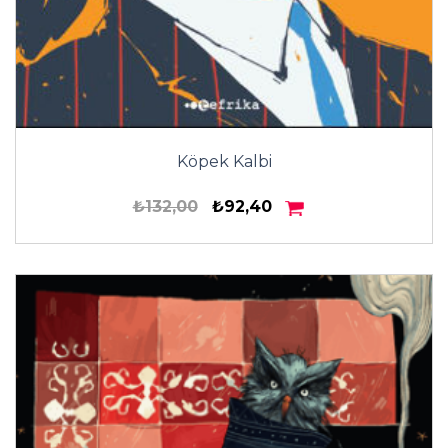
Köpek Kalbi
₺132,00
₺92,40