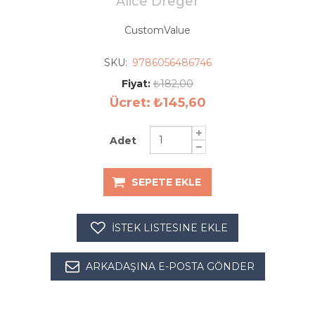
Alice Dreger
CustomValue
SKU:
9786056486746
Fiyat:
₺182,00
Ücret:
₺145,60
Adet
SEPETE EKLE
İSTEK LISTESINE EKLE
ARKADAŞINA E-POSTA GÖNDER