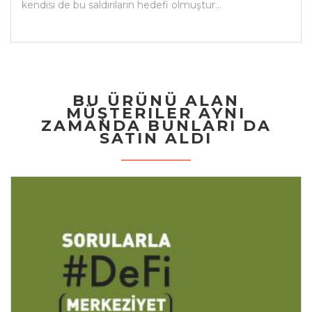
kendisi de bu saldırıların hedefi olmuştur…
BU ÜRÜNÜ ALAN
MÜŞTERILER AYNI
ZAMANDA BUNLARI DA
SATIN ALDI