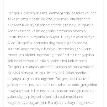
Dreger, Galileo’nun Orta Parmağı’nda; cesaret ve ince
zeka ile özgür basın ve özgür bilimsel araştırmanın,
ekonomik ve siyasi tehdit altında çırpındığı bugünün
Amerikası’nda kesin doğruları aramanın önemini
unutulmaz bir vizyonla sunuyor. Bu aydınlatıcı hikâye,
Alice Dreger’in interseks doğmuş kişilerin tedavi
sürecini araştırmasıyla başlıyor. İnterseks çocukların
cinsel kimliklerini “normalleştirme” adı altında yapılan
şok edici cerrahi ve etik suiistimalleri fark etmesi
Dreger’ı uluslararası arenada tanınan bir hasta hakları
aktivisti olmaya itmiştir. İnterseks hakları hareketi
başarıya ulaşmasına rağmen Dreger, ilerici aktivist
yoldaşlarının, insanlar hakkında rahatsız edici gerçekleri
ortaya çıkaran bilim insanlarını susturmak için nasıl da
yalan söyleyip kişisel saldırılarda bulunduklarını
keşfetmeye başlamıştır. Bu tür bir vakayı araştırırken