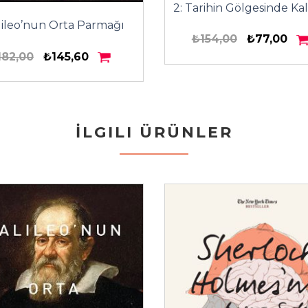
2: Tarihin Gölgesinde Ka
lileo’nun Orta Parmağı
₺154,00
₺77,00
182,00
₺145,60
İLGILI ÜRÜNLER