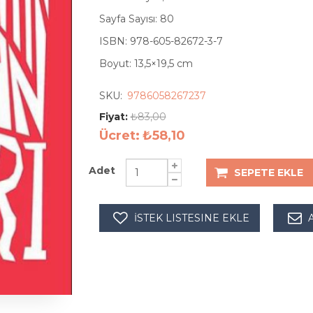
Sayfa Sayısı: 80
ISBN: 978-605-82672-3-7
Boyut: 13,5×19,5 cm
SKU:
9786058267237
Fiyat:
₺83,00
Ücret:
₺58,10
Adet
SEPETE EKLE
İSTEK LISTESINE EKLE