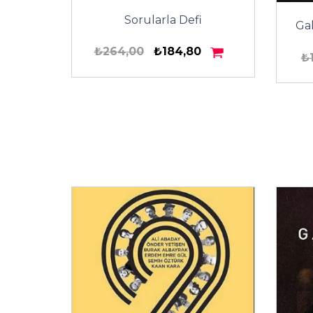
Sorularla Defi
Ga
₺264,00
₺184,80
₺