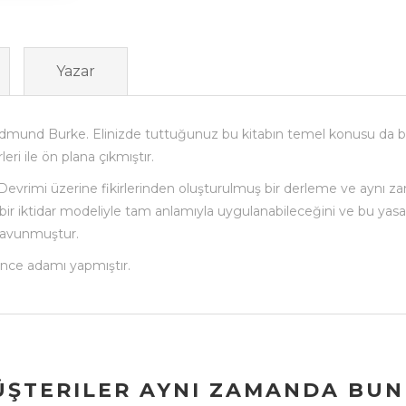
Yazar
Edmund Burke. Elinizde tuttuğunuz bu kitabın temel konusu da bud
leri ile ön plana çıkmıştır.
Devrimi üzerine fikirlerinden oluşturulmuş bir derleme ve ayn
 bir iktidar modeliyle tam anlamıyla uygulanabileceğini ve bu yasa
 savunmuştur.
nce adamı yapmıştır.
ŞTERILER AYNI ZAMANDA BUNL