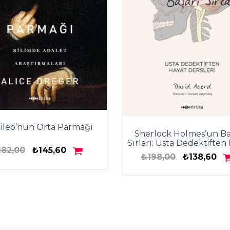
lileo’nun Orta Parmağı
Sherlock Holmes’un Ba
Sırları: Usta Dedektiften
182,00
₺145,60
Dersleri
₺198,00
₺138,60