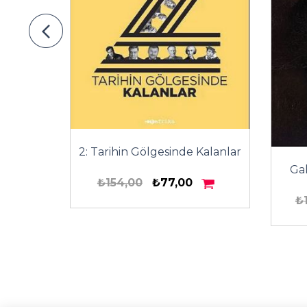
2: Tarihin Gölgesinde Kalanlar
Ga
ı
₺154,00
₺77,00
₺
00