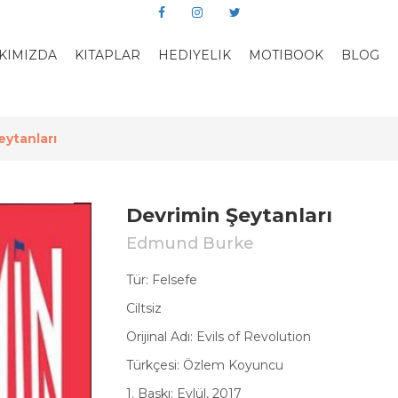
KIMIZDA
KITAPLAR
HEDIYELIK
MOTIBOOK
BLOG
eytanları
Devrimin Şeytanları
Edmund Burke
Tür: Felsefe
Ciltsiz
Orijinal Adı: Evils of Revolution
Türkçesi: Özlem Koyuncu
1. Baskı: Eylül, 2017